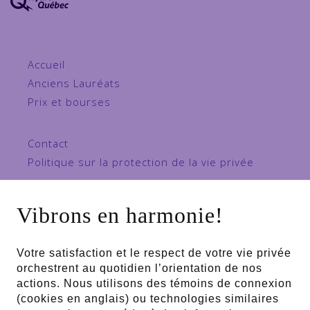
Accueil
Anciens Lauréats
Prix et bourses
Contact
Politique sur la protection de la vie privée
Propulsé par
Vibrons en harmonie!
Votre satisfaction et le respect de votre vie privée
Partenaire majeur
orchestrent au quotidien l’orientation de nos
actions. Nous utilisons des témoins de connexion
(cookies en anglais) ou technologies similaires