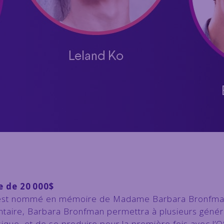
o
 de 20 000$
 est nommé en mémoire de Madame Barbara Bronfma
taire, Barbara Bronfman permettra à plusieurs généra
que, et de se produire pour la première fois avec l’