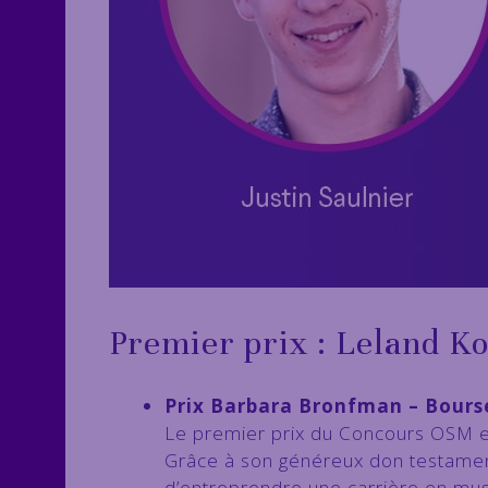
Premier prix : Leland K
Prix Barbara Bronfman – Bourse
Le premier prix du Concours OSM
Grâce à son généreux don testamen
d’entreprendre une carrière en musi