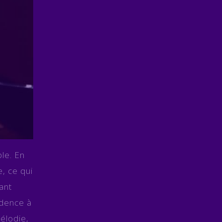
le. En
, ce qui
ant
sidence à
élodie,