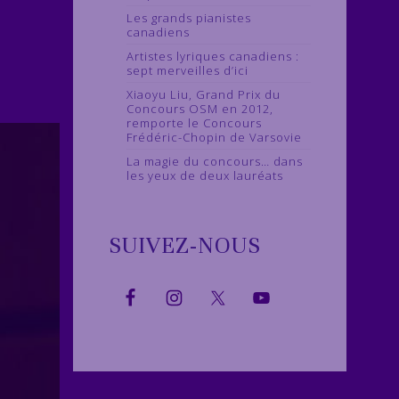
Les grands pianistes
canadiens
Artistes lyriques canadiens :
sept merveilles d’ici
Xiaoyu Liu, Grand Prix du
Concours OSM en 2012,
remporte le Concours
Frédéric-Chopin de Varsovie
La magie du concours… dans
les yeux de deux lauréats
SUIVEZ-NOUS