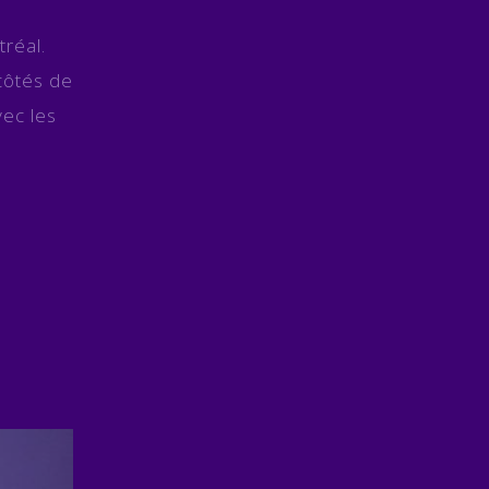
réal.
côtés de
vec les