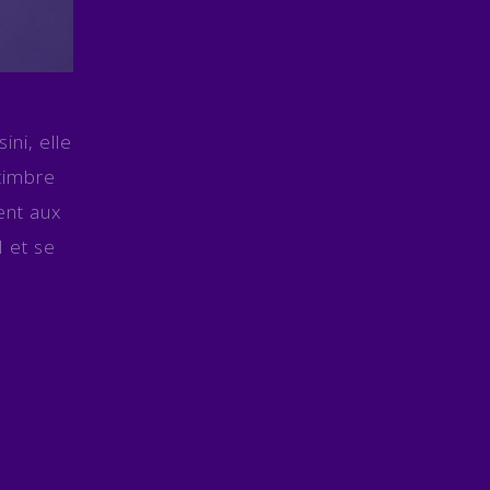
ni, elle
 timbre
ent aux
M et se