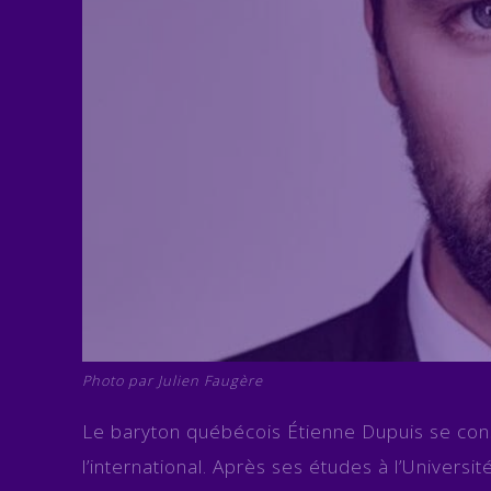
Photo par Julien Faugère
Le baryton québécois Étienne Dupuis se con
l’international. Après ses études à l’Universit