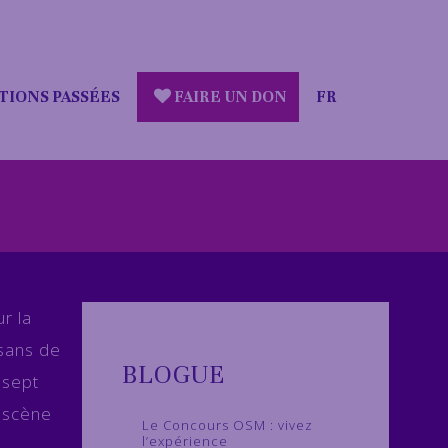
TIONS PASSÉES
FAIRE UN DON
FR
r la
sans de
BLOGUE
 sept
a scène
Le Concours OSM : vivez
l’expérience