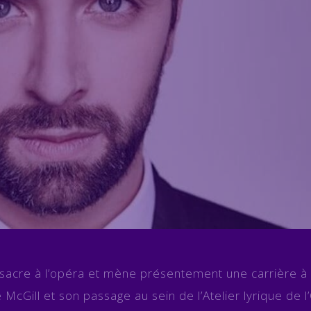
sacre à l’opéra et mène présentement une carrière à
é McGill et son passage au sein de l’Atelier lyrique de 