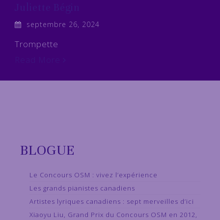
Juliette Bégin
septembre 26, 2024
Trompette
Read More
BLOGUE
Le Concours OSM : vivez l’expérience
Les grands pianistes canadiens
Artistes lyriques canadiens : sept merveilles d’ici
Xiaoyu Liu, Grand Prix du Concours OSM en 2012,