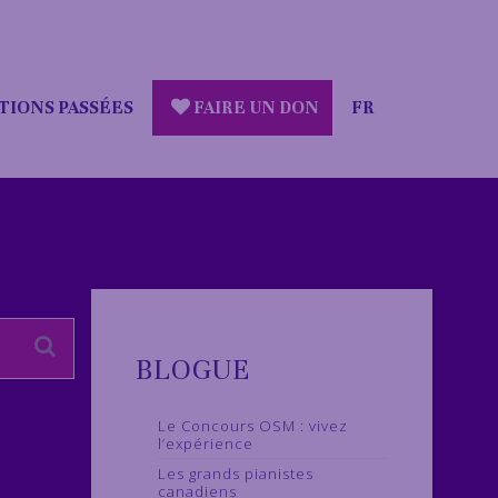
TIONS PASSÉES
FAIRE UN DON
FR
BLOGUE
Le Concours OSM : vivez
l’expérience
Les grands pianistes
canadiens