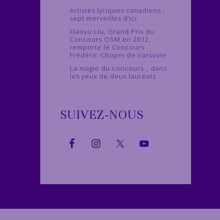
Artistes lyriques canadiens :
sept merveilles d’ici
Xiaoyu Liu, Grand Prix du
Concours OSM en 2012,
remporte le Concours
Frédéric-Chopin de Varsovie
La magie du concours… dans
les yeux de deux lauréats
SUIVEZ-NOUS