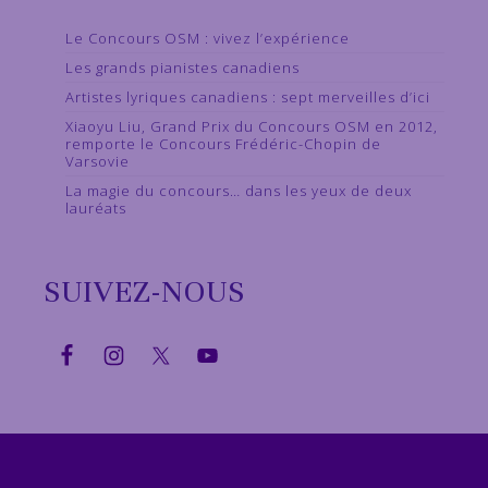
Le Concours OSM : vivez l’expérience
Les grands pianistes canadiens
Artistes lyriques canadiens : sept merveilles d’ici
Xiaoyu Liu, Grand Prix du Concours OSM en 2012,
remporte le Concours Frédéric-Chopin de
Varsovie
La magie du concours… dans les yeux de deux
lauréats
SUIVEZ-NOUS